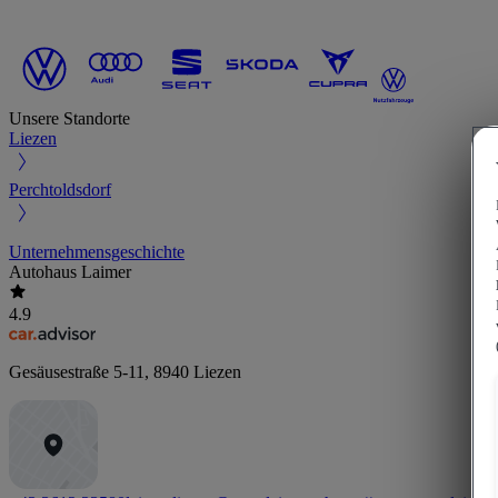
Unsere Standorte
Liezen
Perchtoldsdorf
Unternehmensgeschichte
Autohaus Laimer
4.9
Gesäusestraße 5-11
,
8940
Liezen