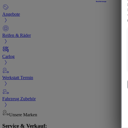
Angebote
Reifen & Räder
Carlog
Werkstatt Termin
Fahrzeug Zubehör
Unsere Marken
Service & Verkauf: